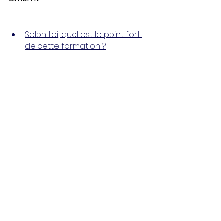
Selon toi, quel est le point fort 
de cette formation ?
« C'est pour moi le fait d’être en 
communauté, de créer de vrais 
liens entre les différents membres 
de la compagnie puis de pouvoir 
se retrouver plus tard en école. Ça 
nous permet d’échanger sur le 
moindre sujet et de progresser 
ensemble plus facilement. » 
-
Adrien 
B
« Je commencerais par le rapport 
qualité/prix qui est vraiment 
intéressant. Et forcément le 