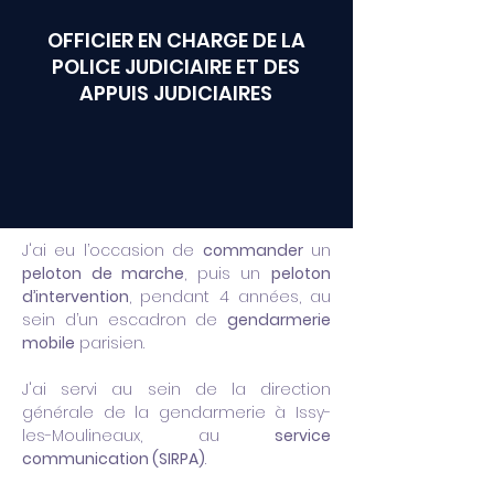
OFFICIER EN CHARGE DE LA
POLICE JUDICIAIRE ET DES
APPUIS JUDICIAIRES
J'ai eu l’occasion de
commander
un
peloton de marche
, puis un
peloton
d’intervention
, pendant 4 années, au
sein d’un escadron de
gendarmerie
mobile
parisien.
J'ai servi au sein de la direction
générale de la gendarmerie à Issy-
les-Moulineaux, au
service
communication (SIRPA)
.