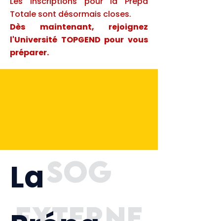
Les inscriptions pour la Prépa
Totale sont désormais closes.
Dès maintenant, rejoignez
l'Université TOPGEND pour vous
préparer.
sog
La
externe