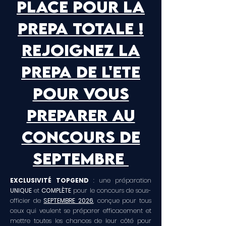
place pour la
prepa totale !
rejoignez La
prepa de l'ete
pour vous
preparer au
concours de
septembre
EXCLUSIVITÉ TOPGEND
: une préparation
UNIQUE
et
COMPLÈTE
pour le concours de sous-
officier de
SEPTEMBRE 2026
, conçue pour tous
ceux qui veulent se préparer efficacement et
mettre toutes les chances de leur côté pour