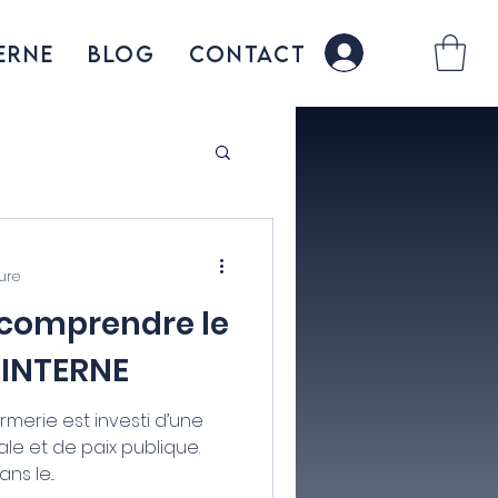
erne
BLOG
CONTACT
connexion
ure
 comprendre le
 INTERNE
rmerie est investi d’une
le et de paix publique.
s le...