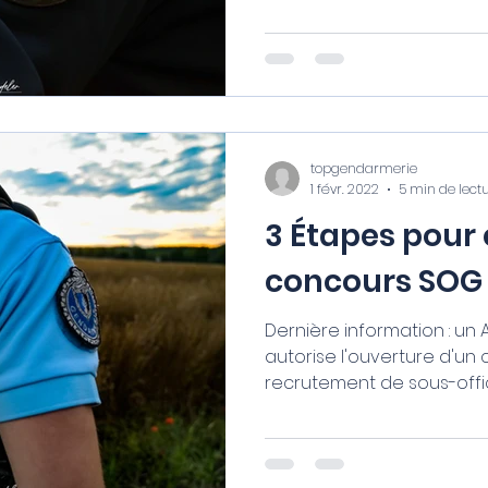
topgendarmerie
1 févr. 2022
5 min de lect
3 Étapes pour
concours SOG
Dernière information : un 
autorise l'ouverture d'un
recrutement de sous-offic