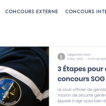
Concours externe
Concours int
topgendarmerie
9 févr. 2022
5 min de lect
3 Étapes pour
concours SOG
Le sous-officier de genda
mission de sécurité généra
Appelé à agir aussi bien dan