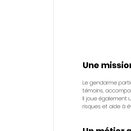
Une mission
Le gendarme partici
témoins, accompag
Il joue également un
risques et aide à é