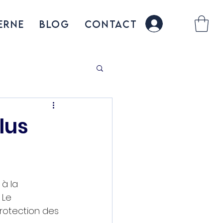
erne
BLOG
CONTACT
connexion
lus
à la 
 Le 
rotection des 