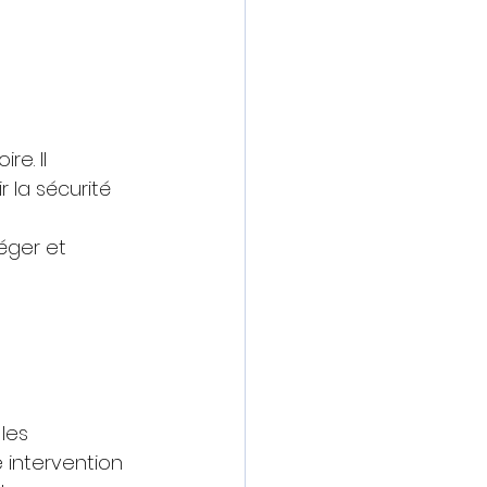
e. Il 
 la sécurité 
éger et 
les 
e intervention 