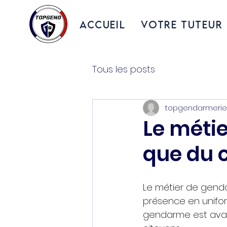
ACCUEIL
VOTRE TUTEUR
Tous les posts
topgendarmerie
Le méti
que du 
Le métier de genda
présence en uniforme
gendarme est avant