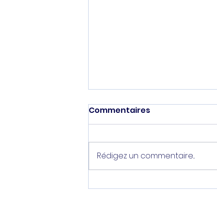
Commentaires
Rédigez un commentaire...
Quelle différence entre
police et gendarmerie ?