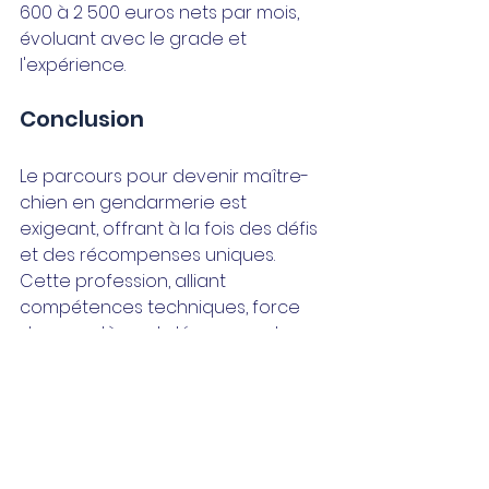
600 à 2 500 euros nets par mois, 
évoluant avec le grade et 
l'expérience.
Conclusion
Le parcours pour devenir maître-
chien en gendarmerie est 
exigeant, offrant à la fois des défis 
et des récompenses uniques. 
Cette profession, alliant 
compétences techniques, force 
de caractère, et dévouement aux 
animaux, joue un rôle crucial dans 
la sécurité et le bien-être publics, 
représentant une voie 
exceptionnelle pour ceux 
passionnés par les animaux et 